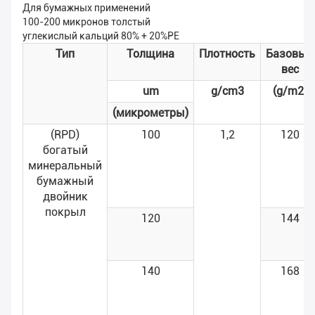
Для бумажных применений
100-200 микронов толстый
углекислый кальций 80% + 20%PE
Тип
Толщина
Плотность
Базовый
вес
um
g/cm3
(g/m2)
(микрометры)
(RPD)
100
1,2
120
богатый
минеральный
бумажный
двойник
покрыл
120
144
140
168