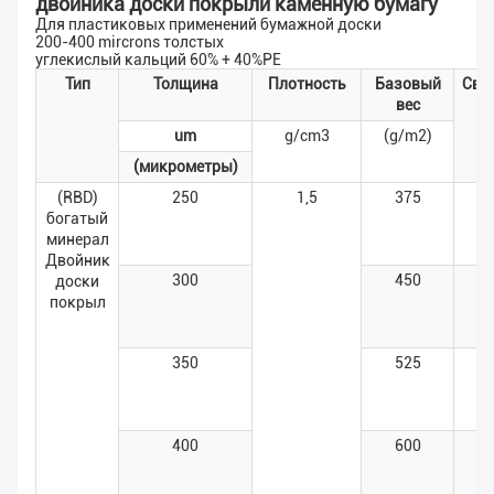
двойника доски покрыли каменную бумагу
Для пластиковых применений бумажной доски
200-400 mircrons толстых
углекислый кальций 60% + 40%PE
Тип
Толщина
Плотность
Базовый
Све
вес
um
g/cm3
(g/m2)
(микрометры)
(RBD)
250
1,5
375
богатый
минерал
Двойник
300
450
доски
покрыл
350
525
400
600