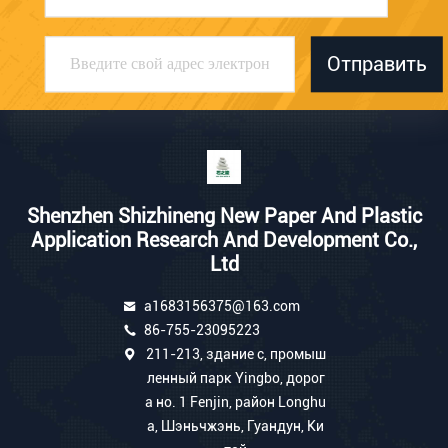
Отправить
Shenzhen Shizhineng New Paper And Plastic
Application Research And Development Co.,
Ltd
a1683156375@163.com
86-755-23095223
211-213, здание c, промыш
ленный парк Yingbo, дорог
а но. 1 Fenjin, район Longhu
a, Шэньчжэнь, Гуандун, Ки