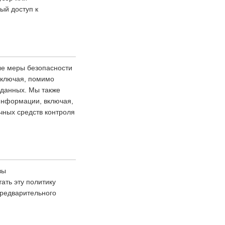
ый доступ к
ые меры безопасности
включая, помимо
 данных. Мы также
 информации, включая,
чных средств контроля
вы
ать эту политику
предварительного