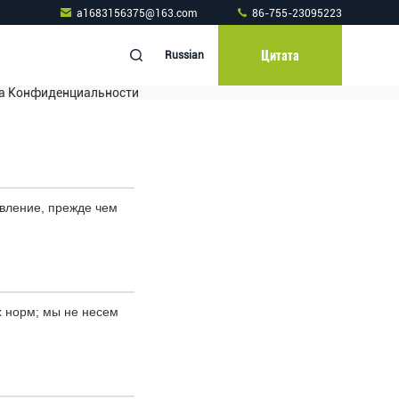
a1683156375@163.com
86-755-23095223
Цитата
Russian
тика Конфиденциальности
явление, прежде чем
х норм; мы не несем