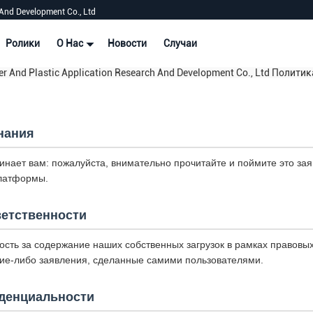
And Development Co., Ltd
Ролики
О Нас
Новости
Случаи
r And Plastic Application Research And Development Co., Ltd Поли
нания
нает вам: пожалуйста, внимательно прочитайте и поймите это за
платформы.
ветственности
ость за содержание наших собственных загрузок в рамках правовы
акие-либо заявления, сделанные самими пользователями.
денциальности