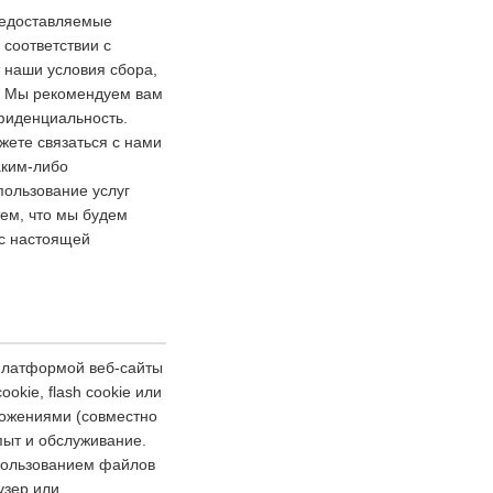
редоставляемые
соответствии с
 наши условия сбора,
. Мы рекомендуем вам
нфиденциальность.
жете связаться с нами
аким-либо
ользование услуг
ем, что мы будем
 с настоящей
 платформой веб-сайты
kie, flash cookie или
ожениями (совместно
пыт и обслуживание.
спользованием файлов
узер или