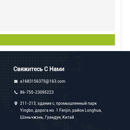
Свяжитесь С Нами
a1683156375@163.com
86-755-23095223
211-213, здание c, промышленный парк
Yingbo, дорога но. 1 Fenjin, район Longhua,
Шэньчжэнь, Гуандун, Китай