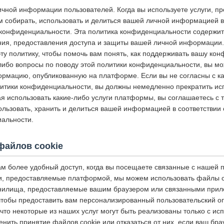
чной информации пользователей. Когда вы используете услуги, п
 собирать, использовать и делиться вашей личной информацией в 
конфиденциальности. Эта политика конфиденциальности содержит
ния, предоставления доступа и защиты вашей личной информации
ту политику, чтобы помочь вам понять, как поддерживать вашу ко
-либо вопросы по поводу этой политики конфиденциальности, вы мо
ормацию, опубликованную на платформе. Если вы не согласны с к
итики конфиденциальности, вы должны немедленно прекратить исп
 использовать какие-либо услуги платформы, вы соглашаетесь с т
ользовать, хранить и делиться вашей информацией в соответствии
альности.
файлов cookie
ам более удобный доступ, когда вы посещаете связанные с нашей
и, предоставляемые платформой, мы можем использовать файлы coo
анилища, предоставляемые вашим браузером или связанными прил
чтобы предоставить вам персонализированный пользовательский о
что некоторые из наших услуг могут быть реализованы только с и
енить принятие файлов cookie или отказаться от них, если ваш бра