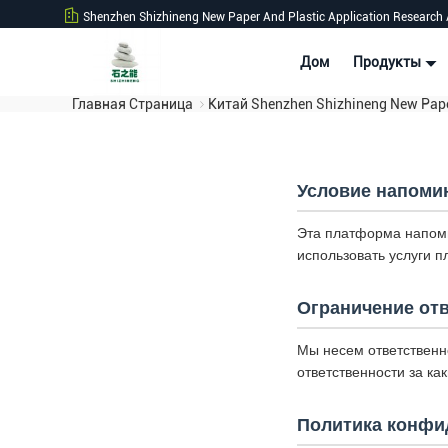
Shenzhen Shizhineng New Paper And Plastic Application Research 
Дом
Продукты
Главная Страница
Китай Shenzhen Shizhineng New Pape
Условие напоми
Эта платформа напоми
использовать услуги 
Ограничение от
Мы несем ответственн
ответственности за к
Политика конфи