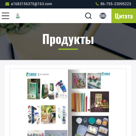
a1683156375@163.com
86-755-23095223
Цитата
Продукты