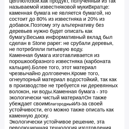
целлюлозой.как продукт, полученный из так
называемой известняковой мукиВкратце:
каменная бумага не является бумагой, но
состоит до 80% из известняка и 20% из
добавок.Поэтому эту альтернативу без
деревьев нужно будет описать как
бумагу.Весьма информативный вклад был
сделан в Stone paper: не срубали деревья,
не потребляли питьевую воду.
Каменная бумага изготавливается из
порошкообразного известняка (карбоната
кальция).Более того, этот материал
чрезвычайно долговечен.Кроме того,
огнеупорный материал водостойкий, так как
в производстве не требуется ни деревянных
волокон, ни воды.Каменная бумага - это
экологически чистый материалОн также
убеждает своим
Из-за своей
благородный
устойчивости, его можно также описать как
каменную доску.
Экологически устойчивое решение, эта
революционная технология изготовления