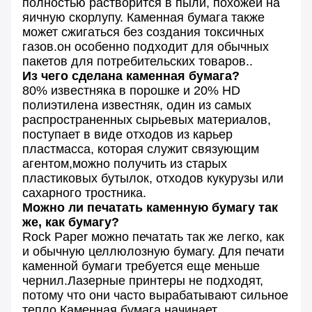
полностью растворится в пыли, похожей на
яичную скорлупу. Каменная бумага также
может сжигаться без создания токсичных
газов.он особенно подходит для обычных
пакетов для потребительских товаров..
Из чего сделана каменная бумага?
80% известняка в порошке и 20% HD
полиэтилена известняк, один из самых
распространенных сырьевых материалов,
поступает в виде отходов из карьер
пластмасса, которая служит связующим
агентом,можно получить из старых
пластиковых бутылок, отходов кукурузы или
сахарного тростника.
Можно ли печатать каменную бумагу так
же, как бумагу?
Rock Paper можно печатать так же легко, как
и обычную целлюлозную бумагу. Для печати
каменной бумаги требуется еще меньше
чернил.Лазерные принтеры не подходят,
потому что они часто вырабатывают сильное
тепло.Каменная бумага начинает