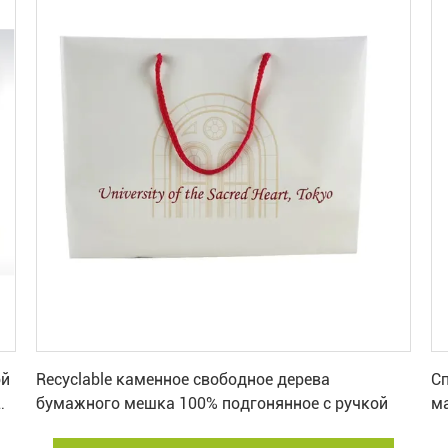
Лучшая цена
ой
Recyclable каменное свободное дерева
С
бумажного мешка 100% подгонянное с ручкой
м
о