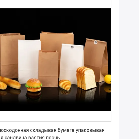
Лучшая цена
лоскодонная складывая бумага упаковывая
я сэндвича взятия прочь