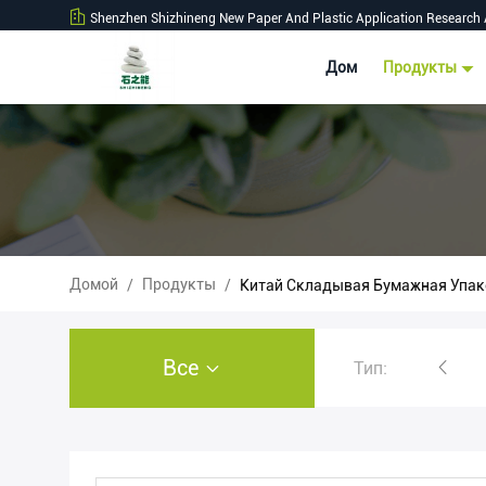
Shenzhen Shizhineng New Paper And Plastic Application Research 
Дом
Продукты
Домой
Продукты
/
/
Китай Складывая Бумажная Упак
Все
Тип:
Крен камня бумажный