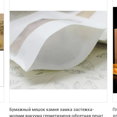
Лучшая цена
Бумажный мешок камня замка застежка-
П
молнии вакуума герметизируя офсетная печать
дл