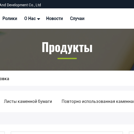
And Development Co., Ltd
Ролики
О Нас
Новости
Случаи
Продукты
овка
Листы каменной бумаги
Повторно использованная каменна