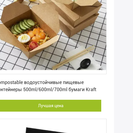
Лучшая цена
ompostable водоустойчивые пищевые
нтейнеры 500ml/600ml/700ml бумаги Kraft
Лучшая цена