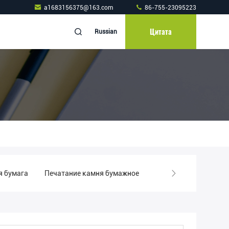
a1683156375@163.com
86-755-23095223
Цитата
Russian
я бумага
Печатание камня бумажное
Каменная бумажная 