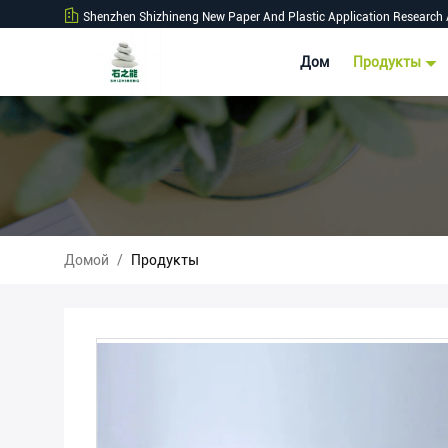
Shenzhen Shizhineng New Paper And Plastic Application Research 
Дом
Продукты
Домой
/
Продукты