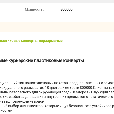
Мощность:
800000
пластиковые конверты, неразрывные
мые курьерские пластиковые конверты
ециальный тип полиэтиленовых пакетов, предназначенных с само
видуального размера, до 10 цветов и емкости 800000.Клиенты так
иала, безопасного для окружающей среды и здоровья.Функция пе
еские свойства для защиты внутренних предметов от статического
ить их повреждение водой.
ый выбор для клиентов, которые ищут безопасное и устойчивое р
бностям.