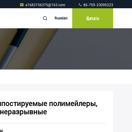
a1683156375@163.com
86-755-23095223
Цитата
Russian
омпостируемые полимейлеры,
 неразрывные
и