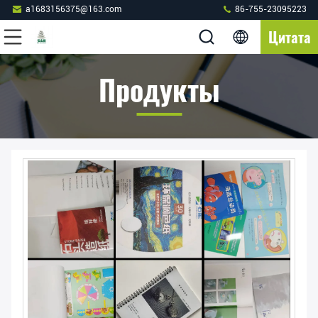
a1683156375@163.com
86-755-23095223
Цитата
Продукты