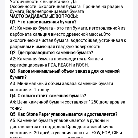
Устойчивость к выцветанию: Да
Особенности: Экологичная бумага, Прочная на разрыв
бумага, Водонепроницаемая бумага
ЧАСТО ЗАДАВАЕМЫЕ ВОПРОСЫ:
Q1: Что такое каменная бумага?
A1: Каменная бумага - это тип бумаги, изготовленной из
карбоната кальция вместо древесной массы.Это
экологически чистая бумага, водостойкая, устойчивая к
разрывам и имеющая гладкую поверхность.
Q2: Где производится каменная бумага?
A2: Каменная бумага производится в Китае и
сертифицирована FDA, REACH и ROSH.
Q3: Каков минимальный объем заказа для каменной
бумаги?
A3: Минимальный объем заказа каменной бумаги
составляет 1 тонну.
Q4: Сколько стоит каменная бумага?
A4: Цена каменной бумаги составляет 1250 долларов за
тонну.
Q5: Как Stone Paper упаковывается и доставляется?
A5: Каменная бумага упаковывается в рулоны и
доставляется на поддонах.Срок доставки обычно
составляет 20 дней, а условия оплаты - EXW, FOB, CIF и