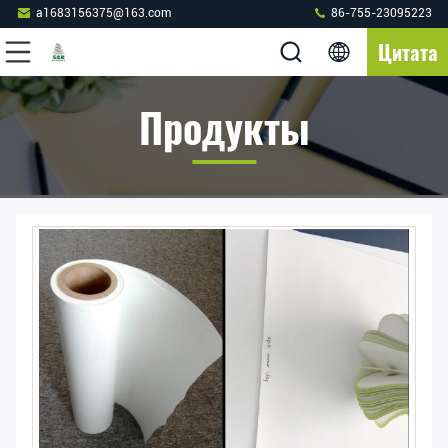
a1683156375@163.com
86-755-23095223
Цитата
Продукты