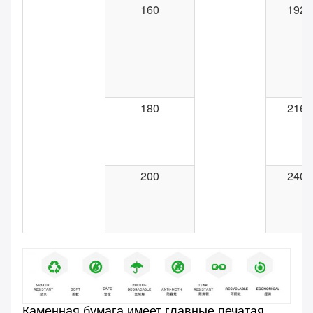
160
192
180
216
200
240
Каменная бумага имеет главные печатая