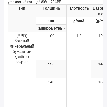
углекислый кальций 80% + 20%PE
Тип
Толщина
Плотность
Базов
вес
um
g/cm3
(g/m2)
(микрометры)
(RPD)
100
1,2
120
богатый
минеральный
бумажный
двойник
покрыл
120
144
140
168