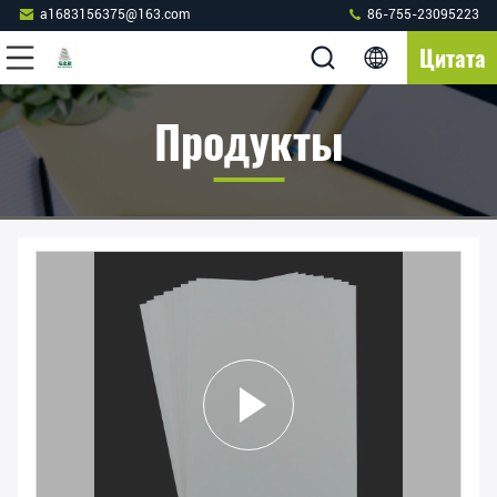
a1683156375@163.com
86-755-23095223
Цитата
Продукты