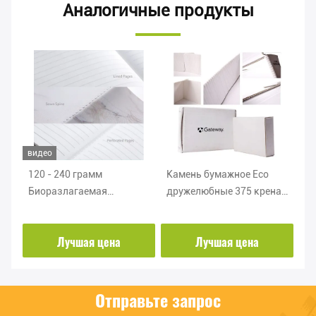
Аналогичные продукты
видео
120 - 240 грамм
Камень бумажное Eco
RB
а
Биоразлагаемая
дружелюбные 375 крена
40
стойкость к разрыву
разрыва устойчивый
ка
х
Каменная бумага для
каменный бумажный -
пл
Лучшая цена
Лучшая цена
ноутбука
600gsm для коробки
до
Отправьте запрос