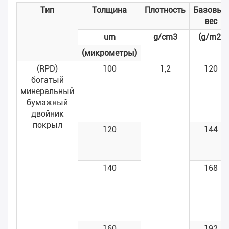
Тип
Толщина
Плотность
Базовый
вес
um
g/cm3
(g/m2)
(микрометры)
(RPD)
100
1,2
120
богатый
минеральный
бумажный
двойник
покрыл
120
144
140
168
160
192